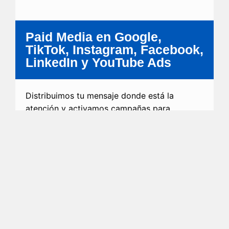
Paid Media en Google,
TikTok, Instagram, Facebook,
LinkedIn y YouTube Ads
Distribuimos tu mensaje donde está la
atención y activamos campañas para
amplificar lo que ya tiene potencial.
No se trata solo de invertir en anuncios, sino de
mover el contenido correcto con la oferta
correcta.
Más visibilidad con intención. Menos
presupuesto desperdiciado.